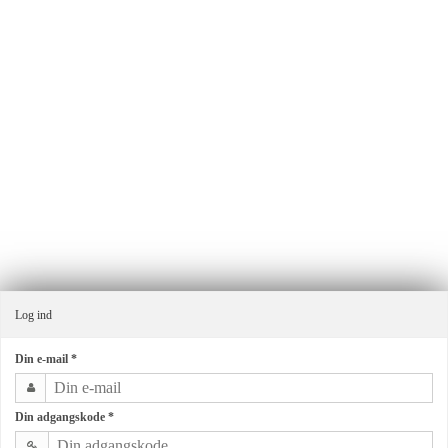
Ensmagfuldgave.dk v/Alma By G.
Industrivej 11
8660 Skanderborg
Danmark
Telefonnr.
:
+4540403065
E-mail
:
ordre@almagroup.dk
CVR-nummer
:
32341047
Sitemap
Log ind
Din e-mail
*
Din adgangskode
*