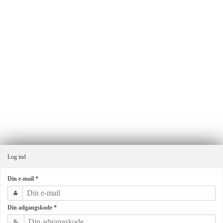
Ensmagfuldgave.dk v/Alma By G.
Industrivej 11
8660 Skanderborg
Danmark
Telefonnr.
:
+4540403065
E-mail
:
ordre@almagroup.dk
CVR-nummer
:
32341047
Sitemap
Log ind
Din e-mail
*
Din adgangskode
*