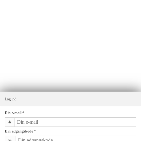
Ensmagfuldgave.dk v/Alma By G.
Industrivej 11
8660 Skanderborg
Danmark
Telefonnr.
:
+4540403065
E-mail
:
ordre@almagroup.dk
CVR-nummer
:
32341047
Sitemap
Log ind
Din e-mail
*
Din adgangskode
*