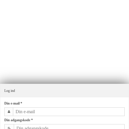
Ensmagfuldgave.dk v/Alma By G.
Industrivej 11
8660 Skanderborg
Danmark
Telefonnr.
:
+4540403065
E-mail
:
ordre@almagroup.dk
CVR-nummer
:
32341047
Sitemap
Log ind
Din e-mail
*
Din adgangskode
*