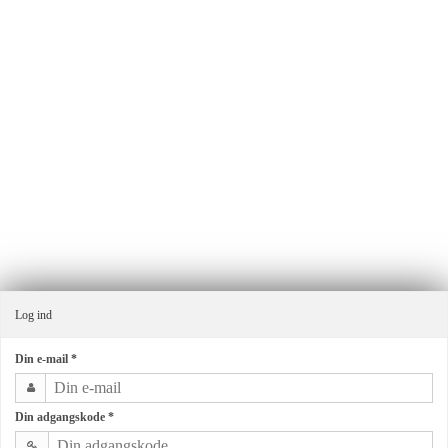
Ensmagfuldgave.dk v/Alma By G.
Industrivej 11
8660 Skanderborg
Danmark
Telefonnr.
:
+4540403065
E-mail
:
ordre@almagroup.dk
CVR-nummer
:
32341047
Sitemap
Log ind
Din e-mail
*
Din adgangskode
*